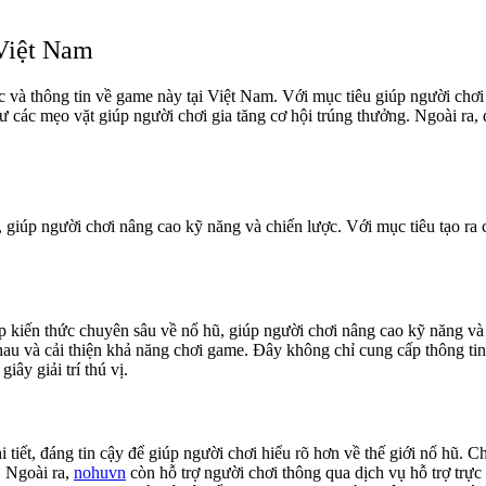
 Việt Nam
 và thông tin về game này tại Việt Nam. Với mục tiêu giúp người chơi h
như các mẹo vặt giúp người chơi gia tăng cơ hội trúng thưởng. Ngoài ra,
ơi, giúp người chơi nâng cao kỹ năng và chiến lược. Với mục tiêu tạo
 cấp kiến thức chuyên sâu về nổ hũ, giúp người chơi nâng cao kỹ năng 
hau và cải thiện khả năng chơi game. Đây không chỉ cung cấp thông tin
ây giải trí thú vị.
 tiết, đáng tin cậy để giúp người chơi hiểu rõ hơn về thế giới nổ hũ. 
n. Ngoài ra,
nohuvn
còn hỗ trợ người chơi thông qua dịch vụ hỗ trợ trực