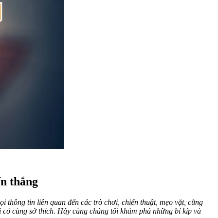
ến thắng
i thông tin liên quan đến các trò chơi, chiến thuật, mẹo vặt, cũng
i có cùng sở thích. Hãy cùng chúng tôi khám phá những bí kíp và