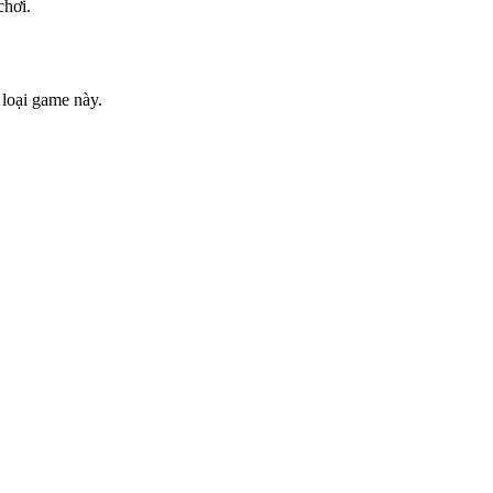
chơi.
 loại game này.