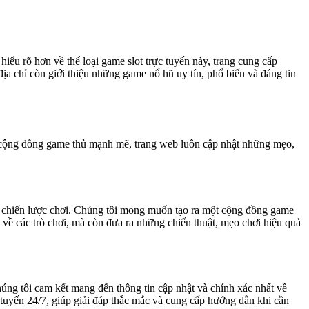
iểu rõ hơn về thể loại game slot trực tuyến này, trang cung cấp
 địa chỉ còn giới thiệu những game nổ hũ uy tín, phổ biến và đáng tin
 ra cộng đồng game thủ mạnh mẽ, trang web luôn cập nhật những mẹo,
và chiến lược chơi. Chúng tôi mong muốn tạo ra một cộng đồng game
 về các trò chơi, mà còn đưa ra những chiến thuật, mẹo chơi hiệu quả
Chúng tôi cam kết mang đến thông tin cập nhật và chính xác nhất về
 tuyến 24/7, giúp giải đáp thắc mắc và cung cấp hướng dẫn khi cần