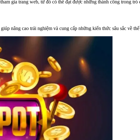
 tham gia trang web, từ đó có thể đạt được những thành công trong trò 
giúp nâng cao trải nghiệm và cung cấp những kiến thức sâu sắc về thể