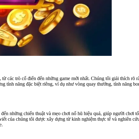
, từ các trò cổ điển đến những game mới nhất. Chúng tôi giải thích rõ
g tính năng đặc biệt riêng, ví dụ như vòng quay thưởng, tính năng bon
đến những chiến thuật và mẹo chơi nổ hũ hiệu quả, giúp người chơi tố
 viết của chúng tôi được xây dựng từ kinh nghiệm thực tế và nghiên cứu
e.