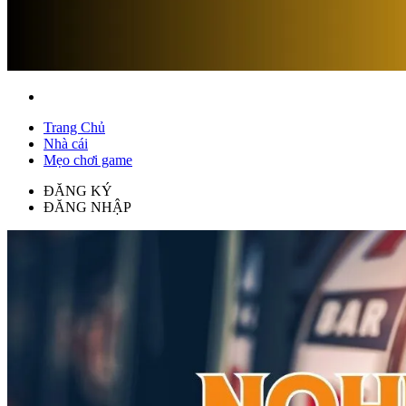
Trang Chủ
Nhà cái
Mẹo chơi game
ĐĂNG KÝ
ĐĂNG NHẬP