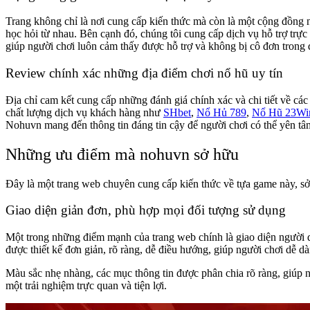
Trang không chỉ là nơi cung cấp kiến thức mà còn là một cộng đồng 
học hỏi từ nhau. Bên cạnh đó, chúng tôi cung cấp dịch vụ hỗ trợ trực
giúp người chơi luôn cảm thấy được hỗ trợ và không bị cô đơn trong 
Review chính xác những địa điểm chơi nổ hũ uy tín
Địa chỉ cam kết cung cấp những đánh giá chính xác và chi tiết về các
chất lượng dịch vụ khách hàng như
SHbet
,
Nổ Hủ 789
,
Nổ Hũ 23Wi
Nohuvn mang đến thông tin đáng tin cậy để người chơi có thể yên tâm
Những ưu điểm mà nohuvn sở hữu
Đây là một trang web chuyên cung cấp kiến thức về tựa game này, sở 
Giao diện giản đơn, phù hợp mọi đối tượng sử dụng
Một trong những điểm mạnh của trang web chính là giao diện người d
được thiết kế đơn giản, rõ ràng, dễ điều hướng, giúp người chơi dễ d
Màu sắc nhẹ nhàng, các mục thông tin được phân chia rõ ràng, giúp 
một trải nghiệm trực quan và tiện lợi.