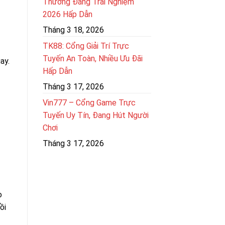
Thưởng Đáng Trải Nghiệm
2026 Hấp Dẫn
Tháng 3 18, 2026
TK88: Cổng Giải Trí Trực
Tuyến An Toàn, Nhiều Ưu Đãi
ay.
Hấp Dẫn
Tháng 3 17, 2026
Vin777 – Cổng Game Trực
Tuyến Uy Tín, Đang Hút Người
Chơi
Tháng 3 17, 2026
o
ồi