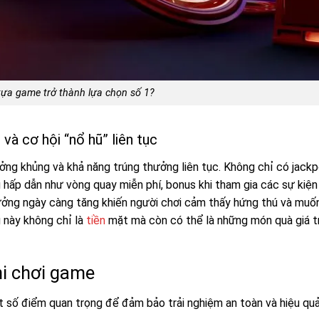
tựa game trở thành lựa chọn số 1?
à cơ hội “nổ hũ” liên tục
ởng khủng và khả năng trúng thưởng liên tục. Không chỉ có jack
 hấp dẫn như vòng quay miễn phí, bonus khi tham gia các sự kiện
thưởng ngày càng tăng khiến người chơi cảm thấy hứng thú và muố
 này không chỉ là
tiền
mặt mà còn có thể là những món quà giá tr
hi chơi game
ột số điểm quan trọng để đảm bảo trải nghiệm an toàn và hiệu qu