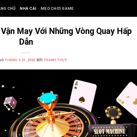
ANG CHỦ
NHÀ CÁI
MẸO CHƠI GAME
 Vận May Với Những Vòng Quay Hấp
Dẫn
ÀO
THÁNG 3 21, 2025
BỞI
THANH THUÝ