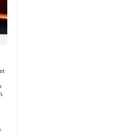
pot
n
ị,
ả.