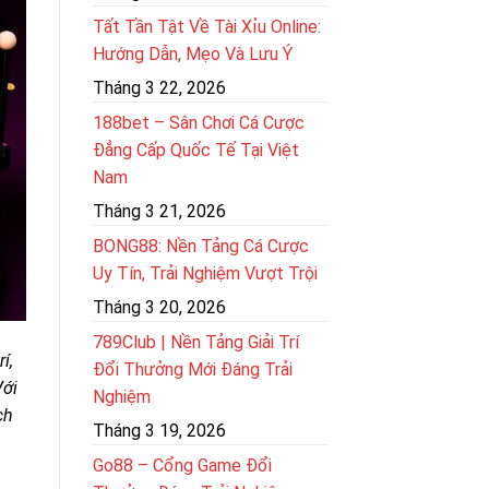
Tất Tần Tật Về Tài Xỉu Online:
Hướng Dẫn, Mẹo Và Lưu Ý
Tháng 3 22, 2026
188bet – Sân Chơi Cá Cược
Đẳng Cấp Quốc Tế Tại Việt
Nam
Tháng 3 21, 2026
BONG88: Nền Tảng Cá Cược
Uy Tín, Trải Nghiệm Vượt Trội
Tháng 3 20, 2026
789Club | Nền Tảng Giải Trí
í,
Đổi Thưởng Mới Đáng Trải
Với
Nghiệm
ch
Tháng 3 19, 2026
Go88 – Cổng Game Đổi