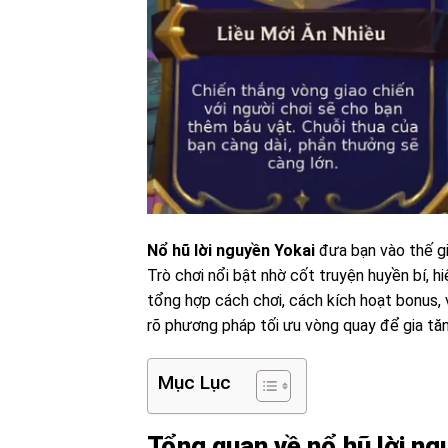
Nổ hũ lời nguyền Yokai
đưa bạn vào thế gi
Trò chơi nổi bật nhờ cốt truyện huyền bí, h
tổng hợp cách chơi, cách kích hoạt bonus, 
rõ phương pháp tối ưu vòng quay để gia tă
Mục Lục
Tổng quan về nổ hũ lời ng