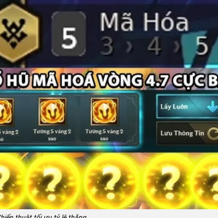
hiến thuật tối ưu tỷ lệ thắng