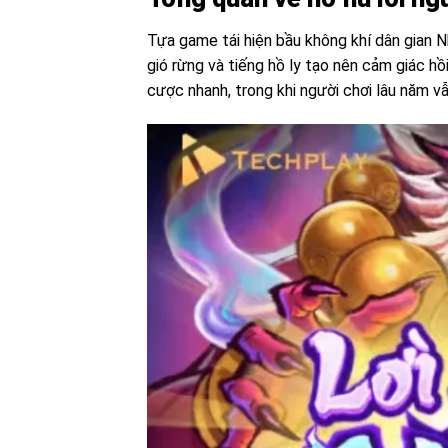
Tựa game tái hiện bầu không khí dân gian N
gió rừng và tiếng hồ ly tạo nên cảm giác hồ
cược nhanh, trong khi người chơi lâu năm vẫ