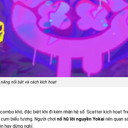
 năng nổi bật và cách kích hoạt
 combo khó, đặc biệt khi đi kèm nhân hệ số. Scatter kích hoạt fr
ổ cụm biểu tượng. Người chơi
nổ hũ lời nguyền Yokai
nên quan s
ên hay dừng nghỉ.