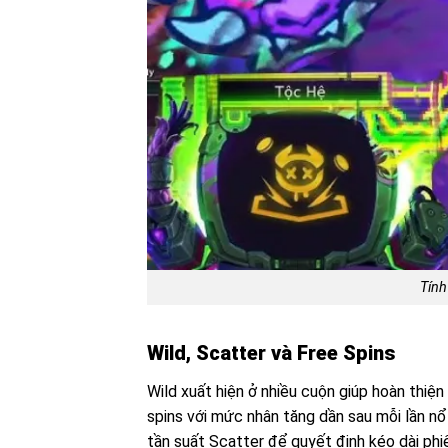
Tính
Wild, Scatter và Free Spins
Wild xuất hiện ở nhiều cuộn giúp hoàn thiện
spins với mức nhân tăng dần sau mỗi lần n
tần suất Scatter để quyết định kéo dài phi