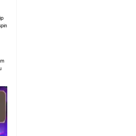
ịp
spin
àm
u