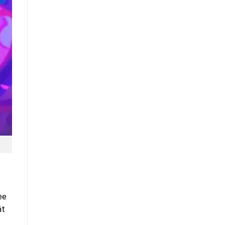
ee
át