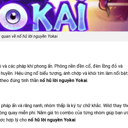
 quan về nổ hũ lời nguyền Yokai
ni và các pháp khí phong ấn. Phông nền đền cổ, đèn lồng đỏ và
huyền. Hiệu ứng nổ biểu tượng, ánh chớp và khói tím làm nổi bật
 theo đúng tinh thần
nổ hũ lời nguyền Yokai
.
pháp ấn và răng nanh; nhóm thấp là ký tự chữ khắc. Wild thay th
òng quay miễn phí. Nắm giá trị combo của từng nhóm giúp bạn ư
ược hợp lý cho
nổ hũ lời nguyền Yokai
.