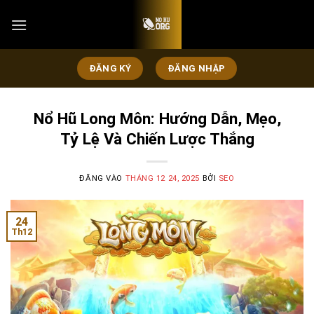
Bỏ
qua
nội
dung
ĐĂNG KÝ
ĐĂNG NHẬP
Nổ Hũ Long Môn: Hướng Dẫn, Mẹo,
Tỷ Lệ Và Chiến Lược Thắng
ĐĂNG VÀO
THÁNG 12 24, 2025
BỞI
SEO
24
Th12