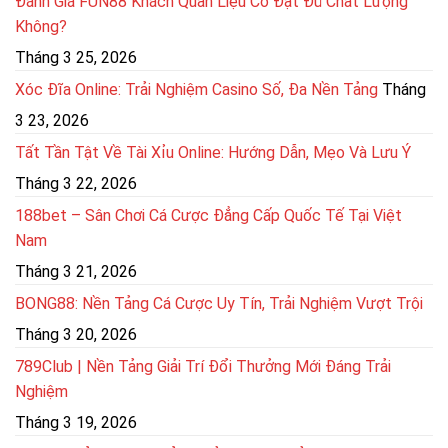
Đánh Giá FUN88 Khách Quan Liệu Có Đạt Đủ Chất Lượng
Không?
Tháng 3 25, 2026
Xóc Đĩa Online: Trải Nghiệm Casino Số, Đa Nền Tảng
Tháng
3 23, 2026
Tất Tần Tật Về Tài Xỉu Online: Hướng Dẫn, Mẹo Và Lưu Ý
Tháng 3 22, 2026
188bet – Sân Chơi Cá Cược Đẳng Cấp Quốc Tế Tại Việt
Nam
Tháng 3 21, 2026
BONG88: Nền Tảng Cá Cược Uy Tín, Trải Nghiệm Vượt Trội
Tháng 3 20, 2026
789Club | Nền Tảng Giải Trí Đổi Thưởng Mới Đáng Trải
Nghiệm
Tháng 3 19, 2026