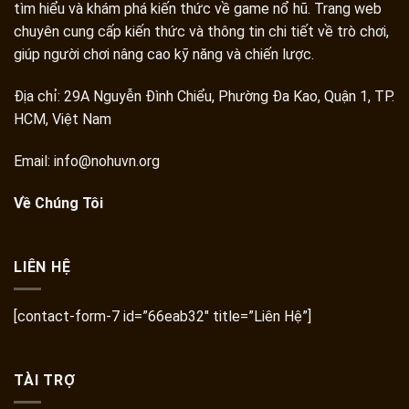
tìm hiểu và khám phá kiến thức về game
nổ hũ
. Trang web
chuyên cung cấp kiến thức và thông tin chi tiết về trò chơi,
giúp người chơi nâng cao kỹ năng và chiến lược.
Địa chỉ: 29A Nguyễn Đình Chiểu, Phường Đa Kao, Quận 1, TP.
HCM, Việt Nam
Email:
info@nohuvn.org
Về Chúng Tôi
LIÊN HỆ
[contact-form-7 id=”66eab32″ title=”Liên Hệ”]
TÀI TRỢ