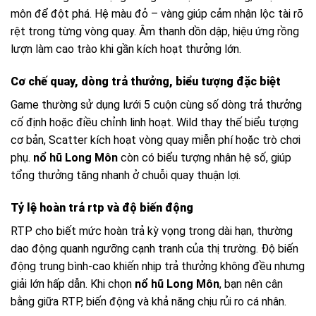
môn để đột phá. Hệ màu đỏ – vàng giúp cảm nhận lộc tài rõ
rệt trong từng vòng quay. Âm thanh dồn dập, hiệu ứng rồng
lượn làm cao trào khi gần kích hoạt thưởng lớn.
Cơ chế quay, dòng trả thưởng, biểu tượng đặc biệt
Game thường sử dụng lưới 5 cuộn cùng số dòng trả thưởng
cố định hoặc điều chỉnh linh hoạt. Wild thay thế biểu tượng
cơ bản, Scatter kích hoạt vòng quay miễn phí hoặc trò chơi
phụ.
nổ hũ Long Môn
còn có biểu tượng nhân hệ số, giúp
tổng thưởng tăng nhanh ở chuỗi quay thuận lợi.
Tỷ lệ hoàn trả rtp và độ biến động
RTP cho biết mức hoàn trả kỳ vọng trong dài hạn, thường
dao động quanh ngưỡng cạnh tranh của thị trường. Độ biến
động trung bình-cao khiến nhịp trả thưởng không đều nhưng
giải lớn hấp dẫn. Khi chọn
nổ hũ Long Môn
, bạn nên cân
bằng giữa RTP, biến động và khả năng chịu rủi ro cá nhân.