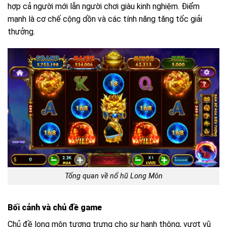
hợp cả người mới lẫn người chơi giàu kinh nghiệm. Điểm
mạnh là cơ chế cộng dồn và các tính năng tăng tốc giải
thưởng.
Tổng quan về nổ hũ Long Môn
Bối cảnh và chủ đề game
Chủ đề long môn tượng trưng cho sự hanh thông, vượt vũ